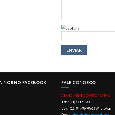
GA-NOS NO FACEBOOK
FALE CONOSCO
ATENDIMENTO CORPORATIVO
Tels.: (11) 4117-2303
Cels.: (11) 94748-9061 ( WhatsApp )
Email:
union.plasticos@gmail.com