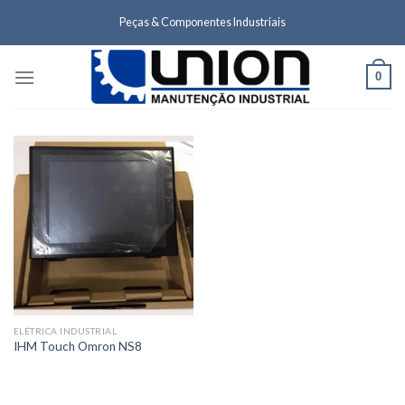
Skip
Peças & Componentes Industriais
to
content
0
ELÉTRICA INDUSTRIAL
IHM Touch Omron NS8