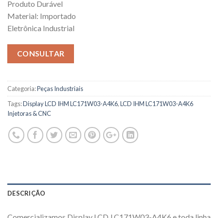
Produto Durável
Material: Importado
Eletrônica Industrial
CONSULTAR
Categoria:
Peças Industriais
Tags:
Display LCD IHM LC171W03-A4K6
,
LCD IHM LC171W03-A4K6
Injetoras & CNC
DESCRIÇÃO
Comercializamos Display LCD LC171W03-A4K6 e toda linha