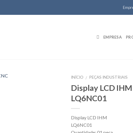
Empr
EMPRESA
PR
INÍCIO
PEÇAS INDUSTRIAIS
/
Display LCD IHM
LQ6NC01
Display LCD IHM
LQ6NC01
Quantidade: 01 peça