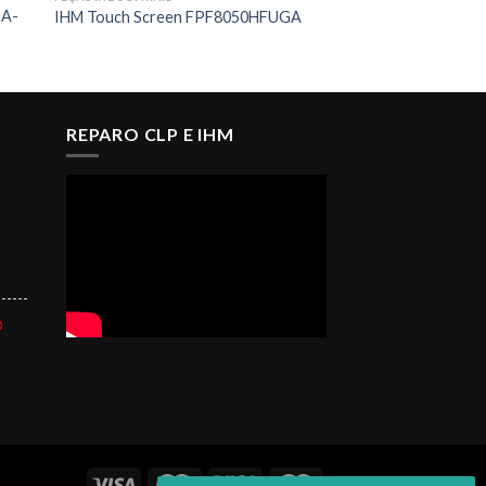
GA-
IHM Touch Screen FPF8050HFUGA
REPARO CLP E IHM
------
O