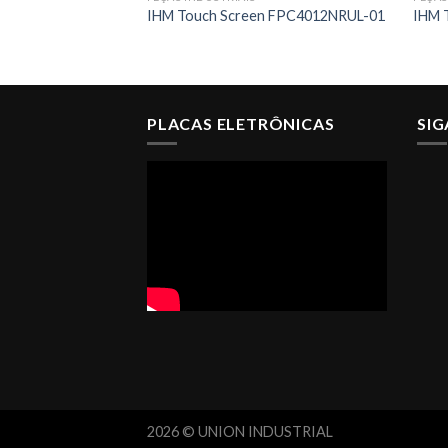
IHM Touch Screen FPC4012NRUL-01
IHM 
PLACAS ELETRÔNICAS
SI
2026 © UNION INDUSTRIAL