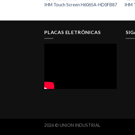
IHM Touch Screen H6065A-HD0FB87
IHM 
PLACAS ELETRÔNICAS
SI
2026 © UNION INDUSTRIAL