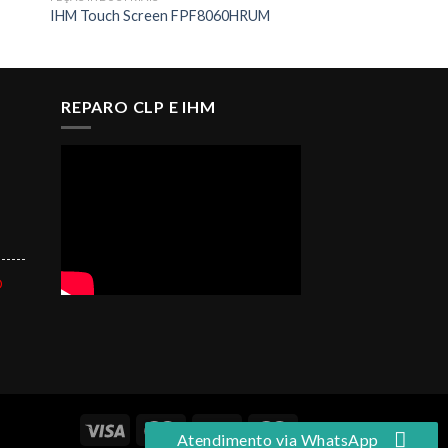
IHM Touch Screen FPF8060HRUM
REPARO CLP E IHM
------
O
Atendimento via WhatsApp