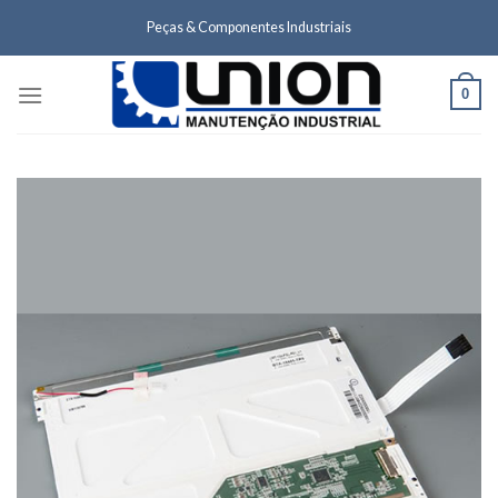
Skip
Peças & Componentes Industriais
to
content
0