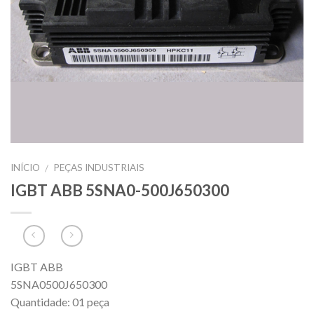
INÍCIO
PEÇAS INDUSTRIAIS
/
IGBT ABB 5SNA0-500J650300
IGBT ABB
5SNA0500J650300
Quantidade: 01 peça