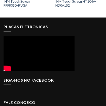
IHM Touch Screen
IHM Touch Screen HT104A-
FPF8050HFUGA
ND0A152
PLACAS ELETRÔNICAS
SIGA-NOS NO FACEBOOK
FALE CONOSCO