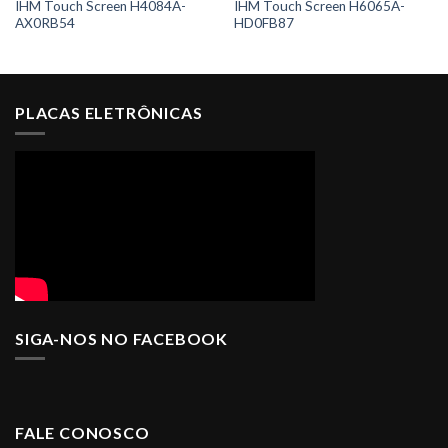
IHM Touch Screen H4084A-
IHM Touch Screen H6065A-
AX0RB54
HD0FB87
PLACAS ELETRÔNICAS
SIGA-NOS NO FACEBOOK
FALE CONOSCO