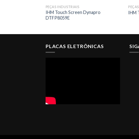
PEÇAS INDUSTRIAIS
PEÇAS
IHM Touch Screen Dynapro
IHM 
DTFP8059E
PLACAS ELETRÔNICAS
SI