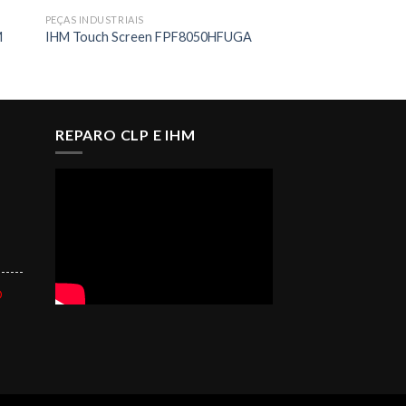
PEÇAS INDUSTRIAIS
M
IHM Touch Screen FPF8050HFUGA
REPARO CLP E IHM
------
O