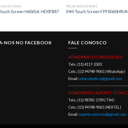
 INDUSTRIAIS
PEÇAS INDUSTRIAIS
Touch Screen H6065A-HD0FB87
IHM Touch Screen FPF8060HRU
GA-NOS NO FACEBOOK
FALE CONOSCO
ATENDIMENTO CORPORATIVO
Tels.: (11) 4117-2303
Cels.: (11) 94748-9061 ( WhatsApp )
Email:
union.plasticos@gmail.com
-----------------------------------------
ATENDIMENTO SUPORTE TÉCNIC
Tels.: (11) 98785-1709 ( TIM )
Cels.: (11) 94748-9061 ( NEXTEL )
Email:
suporte.union.ind@gmail.com