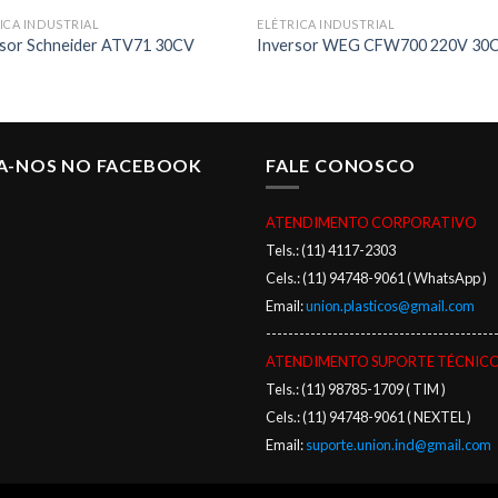
ICA INDUSTRIAL
ELÉTRICA INDUSTRIAL
rsor Schneider ATV71 30CV
Inversor WEG CFW700 220V 30
GA-NOS NO FACEBOOK
FALE CONOSCO
ATENDIMENTO CORPORATIVO
Tels.: (11) 4117-2303
Cels.: (11) 94748-9061 ( WhatsApp )
Email:
union.plasticos@gmail.com
-----------------------------------------
ATENDIMENTO SUPORTE TÉCNIC
Tels.: (11) 98785-1709 ( TIM )
Cels.: (11) 94748-9061 ( NEXTEL )
Email:
suporte.union.ind@gmail.com