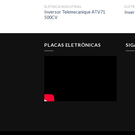
ELÉTRICA INDUSTRIAL
ELÉTR
Inversor Telemecanique ATV71
Inve
500CV
PLACAS ELETRÔNICAS
SI