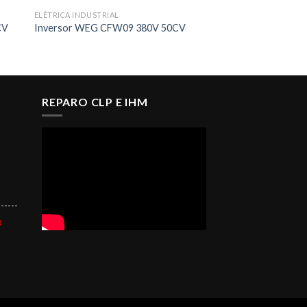
ELÉTRICA INDUSTRIAL
CV
Inversor WEG CFW09 380V 50CV
REPARO CLP E IHM
------
O