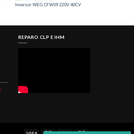
V
Inversor WEG CFW09 220V 40CV
REPARO CLP E IHM
------
O