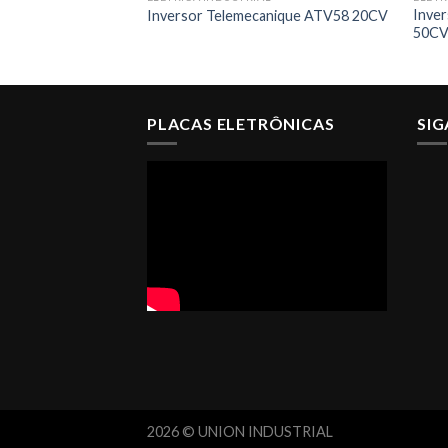
Inve
Inversor Telemecanique ATV58 20CV
50C
PLACAS ELETRÔNICAS
SI
2026 © UNION INDUSTRIAL