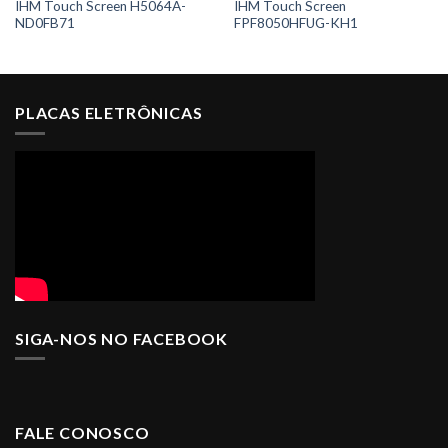
IHM Touch Screen H5064A-
IHM Touch Screen
ND0FB71
FPF8050HFUG-KH1
PLACAS ELETRÔNICAS
SIGA-NOS NO FACEBOOK
FALE CONOSCO