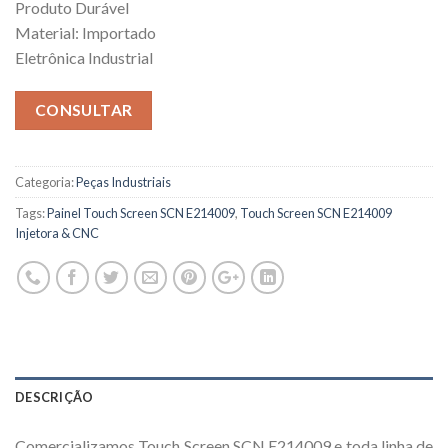
Produto Durável
Material: Importado
Eletrônica Industrial
CONSULTAR
Categoria:
Peças Industriais
Tags:
Painel Touch Screen SCN E214009
,
Touch Screen SCN E214009
Injetora & CNC
DESCRIÇÃO
Comercializamos Touch Screen SCN E214009 e toda linha de