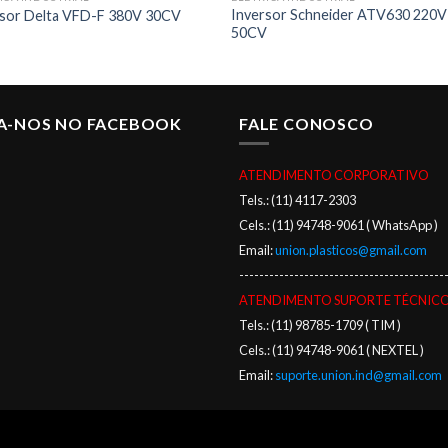
Inversor Schneider ATV630 220V
rsor Delta VFD-F 380V 30CV
50CV
GA-NOS NO FACEBOOK
FALE CONOSCO
ATENDIMENTO CORPORATIVO
Tels.: (11) 4117-2303
Cels.: (11) 94748-9061 ( WhatsApp )
Email:
union.plasticos@gmail.com
-----------------------------------------
ATENDIMENTO SUPORTE TÉCNIC
Tels.: (11) 98785-1709 ( TIM )
Cels.: (11) 94748-9061 ( NEXTEL )
Email:
suporte.union.ind@gmail.com