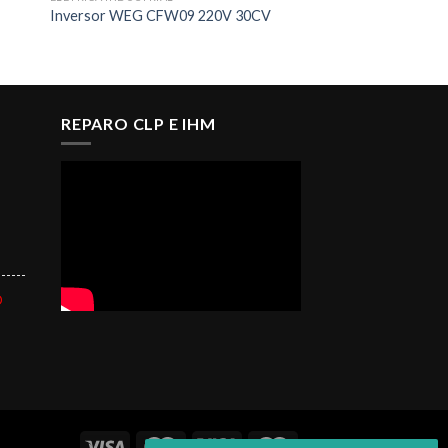
Inversor WEG CFW09 220V 30CV
REPARO CLP E IHM
------
O