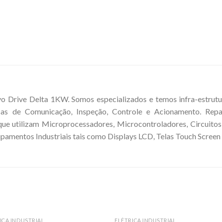
o Drive Delta 1KW. Somos especializados e temos infra-estrut
nicas de Comunicação, Inspeção, Controle e Acionamento. Rep
que utilizam Microprocessadores, Microcontroladores, Circuitos
mentos Industriais tais como Displays LCD, Telas Touch Screen e
ICA INDUSTRIAL
ELÉTRICA INDUSTRIAL