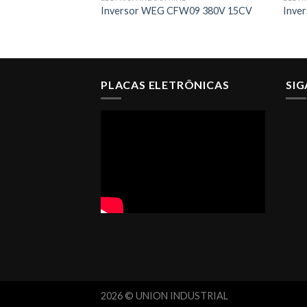
Inversor WEG CFW09 380V 15CV
Inve
PLACAS ELETRÔNICAS
SI
2026 © UNION INDUSTRIAL