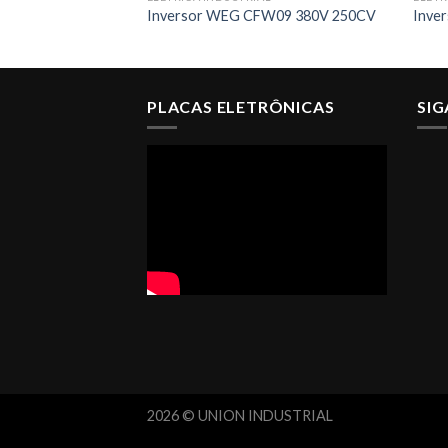
Inversor WEG CFW09 380V 250CV
Inve
PLACAS ELETRÔNICAS
SI
2026 © UNION INDUSTRIAL