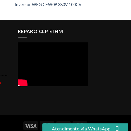
Inversor WEG CFW09 380V 100CV
REPARO CLP E IHM
------
O
Atendimento via WhatsApp