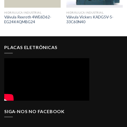
HIDRÁULICA INDUSTRIAL
HIDRÁULICA INDUSTRIAL
Válvula Rexroth 4WE6D62-
Válvula Vickers KADG5V-5-
EG24K4QMBG24
33C60N40
PLACAS ELETRÔNICAS
SIGA-NOS NO FACEBOOK