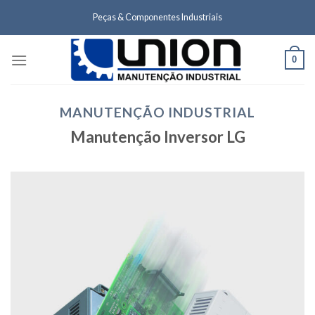
Skip
Peças & Componentes Industriais
to
content
0
MANUTENÇÃO INDUSTRIAL
Manutenção Inversor LG