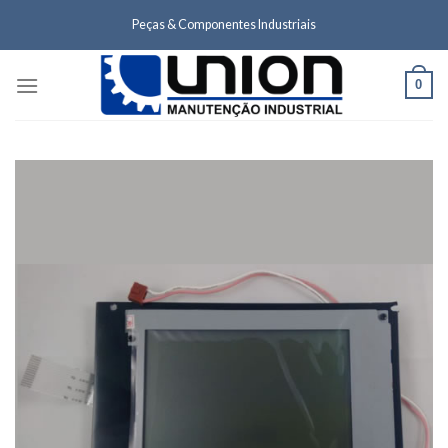
Skip
Peças & Componentes Industriais
to
content
0