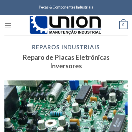
Skip
Peças & Componentes Industriais
to
content
0
REPAROS INDUSTRIAIS
Reparo de Placas Eletrônicas
Inversores