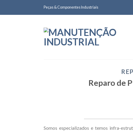
Skip
Peças & Componentes Industriais
to
content
REP
Reparo de P
Somos especializados e temos infra-estru