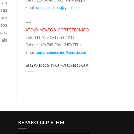
Cels.: (11) 94748-9061 ( WhatsApp )
r ao
Email:
union.plasticos@gmail.com
icas
-------------------------------------------
 com
----
itos
ATENDIMENTO SUPORTE TÉCNICO
iais
Tels.: (11) 98785-1709 ( TIM )
iais
Cels.: (11) 94748-9061 ( NEXTEL )
Email:
suporte.union.ind@gmail.com
SIGA-NOS NO FACEBOOK
REPARO CLP E IHM