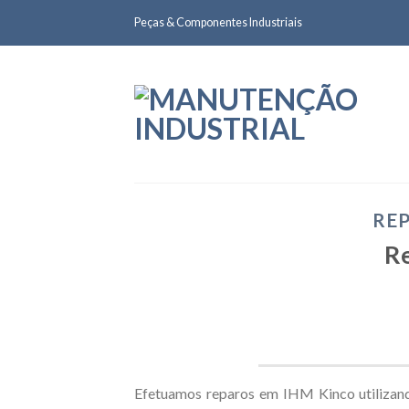
Skip
Peças & Componentes Industriais
to
content
REP
R
Efetuamos reparos em IHM Kinco utilizand