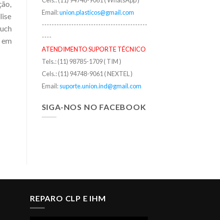
Cels.: (11) 94748-9061 ( WhatsApp )
ção,
Email:
union.plasticos@gmail.com
lise
-------------------------------------------
ouch
----
e em
ATENDIMENTO SUPORTE TÉCNICO
Tels.: (11) 98785-1709 ( TIM )
Cels.: (11) 94748-9061 ( NEXTEL )
Email:
suporte.union.ind@gmail.com
SIGA-NOS NO FACEBOOK
REPARO CLP E IHM