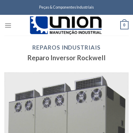
Skip
Peças & Componentes Industriais
to
content
0
REPAROS INDUSTRIAIS
Reparo Inversor Rockwell