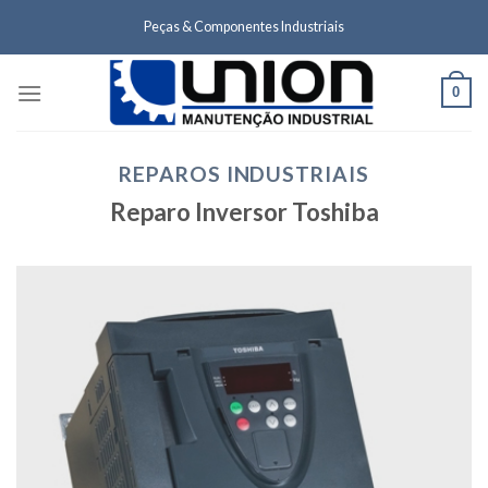
Skip
Peças & Componentes Industriais
to
content
0
REPAROS INDUSTRIAIS
Reparo Inversor Toshiba